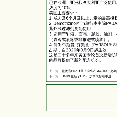
已在欧洲、亚洲和澳大利亚广泛使用
浓度为10%。
美国主要要求：
1.
成人及6个月及以上儿童的最高授权
2.
Bemotrizinol可与单行本中除
紫外线过滤剂复配使用
适用于乳液、面霜、凝胶、油剂、
3.
（袋阀式喷雾或非推进式喷雾）。
4.
针对帝斯曼-芬美意（PARSOL® S
占期，自2026年8月9日起生效。
这是二十多年来美国专论首次新增防
的品牌提供了新的配方机会。
上一篇：
化妆品FDA注册：企业在MoCRA下必
下一篇：
OMRI 更新了OMRI 加拿大标准手册