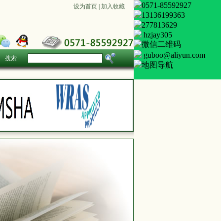
0571-85592927
设为首页
|
加入收藏
13136199363
277813629
hzjay305
guboo@aliyun.com
搜索
地图导航