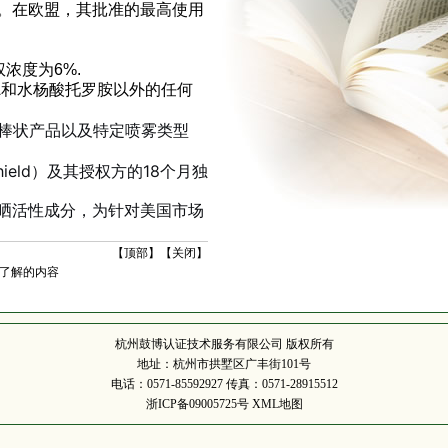
。在欧盟，其批准的最高使用
浓度为6%.
PABA和水杨酸托罗胺以外的任何
棒状产品以及特定喷雾类型
hield）及其授权方的18个月独
晒活性成分，为针对美国市场
【
顶部
】【
关闭
】
须了解的内容
杭州鼓博认证技术服务有限公司 版权所有
地址：杭州市拱墅区广丰街101号
电话：0571-85592927 传真：0571-28915512
浙ICP备09005725号
XML地图