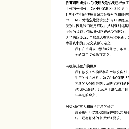
牲畜饲料成分 (LF) 使用类别说明
已经
修正
工作的一部分。 CAN/CGSB-32.310 第
饲料补充剂的使用量超过足够营养和维持
中，OMRI 对指定此要求的所有 LF 
类别，因此我们确定可以在类别级别将其
允许的状态，但这些材料仍然受到限制。
为了响应 2025 年加拿大有机标准更新
术语表中的新定义或修订定义
我们在术语表中添加或修改了条目
关的新定义或修订定义。
有机蘑菇生产的更新
我们修改了作物肥料和土壤改良剂 (
生产的投入材料，如 CAN/CGSB-3
套新的 OMRI 类别，反映了材料
体
,
蘑菇基材
，以及用于蘑菇生产的
些类别的全文。
对类别的重大和值得注意的修订
氨基酸
(CF) 类别被删除并替换为
植
白
，还有额外的来源验证要求。