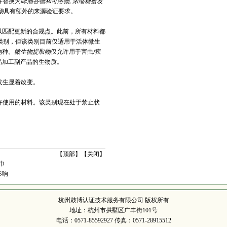
除并替换为
啤酒谷物和可溶物
,
浓缩糖蜜发
物
具有额外的来源验证要求。
以匹配更新的合规点。此前，所有材料都
）类别，但该类别目前仅适用于活体微生
物种。
微生物提取物
仅允许用于害虫/疾
品加工副产品的生物质。
而发生显着改变。
中允许使用的材料。该类别现在处于禁止状
【
顶部
】【
关闭
】
巾
影响
杭州鼓博认证技术服务有限公司 版权所有
地址：杭州市拱墅区广丰街101号
电话：0571-85592927 传真：0571-28915512