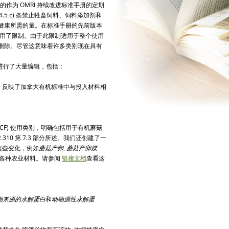
的
作为 OMRI 持续改进标准手册的定期
 6.4.5 c) 条禁止牲畜饲料、饲料添加剂和
健康所需的量。在标准手册的先前版本
类别应用了限制。由于此限制适用于整个使用
删除。尽管这意味着许多类别现在具有
，进行了大量编辑，包括：
，反映了加拿大有机标准中与投入材料相
CF) 使用类别，明确包括用于有机蘑菇
2.310 第 7.3 部分所述。我们还创建了一
的这些变化，例如
蘑菇产卵
,
蘑菇产卵媒
各种农业材料。请参阅
链接文档
查看这
物来源的水解蛋白
和
动物源性水解蛋