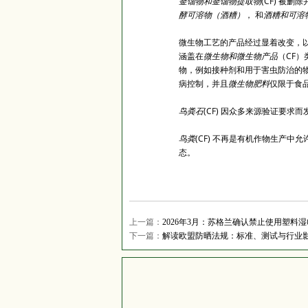
釜馏物和釜馏物提取物
(CF) 被删
酵可溶物（酒糟）
， 和
酒糟和可溶
微生物工艺的产品经过显着改变，
涵盖在
微生物和微生物产品
（CF
物，例如接种剂和用于害虫防治的
病控制，并且
微生物肥料
仅限于食
鸟粪石
(CF) 因众多来源验证要求
鸟粪
(CF) 不再是有机作物生产
态。
上一篇：
2026年3月：苏格兰确认禁止使用塑料湿
下一篇：
解读欧盟防晒法规：标准、测试与行业