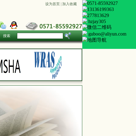
0571-85592927
设为首页
|
加入收藏
13136199363
277813629
hzjay305
guboo@aliyun.com
搜索
地图导航