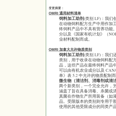
变更摘要：
OMRI 通用材料清单
饲料加工助剂
(类别 LF)：
在动物饲料配方生产中用作加
终饲料产品中不具有营养功能
分以及《国家有机计划》（NO
业材料配制而成。
OMRI 加拿大允许物质类别
饲料加工助剂
(类别 LF)：我
类别，用于收录在动物饲料配
品，这些产品在最终饲料产品
可以由有机农业成分以及 CAN/C
单》表 5.2 中允许的物质配制
微生物（清洁剂、消毒剂或清
两个新类别，一个完全允许，
涵盖了旨在具备消毒、杀菌或
真菌在作物生产所用装备（如
品。受限版本的类别则专用于
使用的其他受限成分的同类产