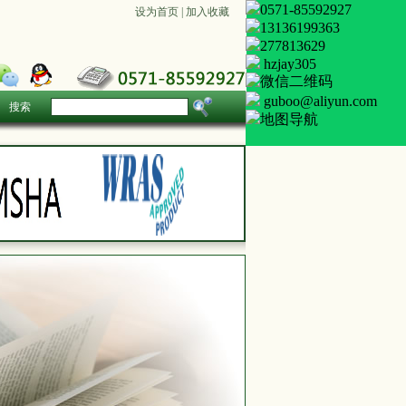
0571-85592927
设为首页
|
加入收藏
13136199363
277813629
hzjay305
guboo@aliyun.com
搜索
地图导航