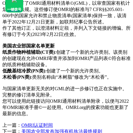
OMRI修订了OMRI通用材料清单©(GML)，以审查国家有机计
划(NOP)法规。这些修订使OMRI的标准与7 CFR§§205.601-
一键拨号
606中的国家允许和禁止物质清单(国家清单)保持一致，该清
单于2022年12月21日更新，如联邦纪事公告所述。
作了其他订正，以澄清材料
定额
，并列入下文链接的增编。所
有修订于今天(2023年2月22日)生效。
美国农业部国家名单更新
纸质作物种植辅助(CT类)
:创建了一个新的允许类别。该类别
的创建现在允许OMRI审查并添加到OMRI产品列表©符合标准
的纸质种植辅助设备。
低酰基结冷胶(PN类)
:创建了一个新的允许类别。
木松香(PN类)
:类别名称由“木树脂”修改为“木松香”。
与国家清单更新无关的对GML的进一步修订也正在实施中。
完整的修订清单见附录。
您可以使用此链接访问OMRI通用材料清单附录，以便与2022
年OMRI标准手册©一起使用。OMRI.org的搜索功能也更新了
最新的信息。
上一篇：
OMRI认证时间
下一篇：
美国农业部发布加强有机执法最终规则